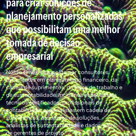
para criar soluções de
planejamento personalizadas
que possibilitam uma melhor
tomada de decisão
empresarial
Nosso time é composto por consultores
experientes em planejamento financeiro, da
cadeia de suprimentos, da força de trabalho e
de sustentabilidade. Incluímos especialistas
técnicos certificados, profissionais de
contabilidade, especialistas em cadeia de
suprimentos, arquitetos de soluções,
analistas de sustentabilidade e dados, além
de gerentes de projeto.