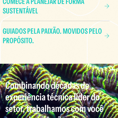
COMECE A PLANEJAR DE FORMA
SUSTENTÁVEL
GUIADOS PELA PAIXÃO. MOVIDOS PELO
PROPÓSITO.
Combinando décadas de
experiência técnica líder do
setor, trabalhamos com você