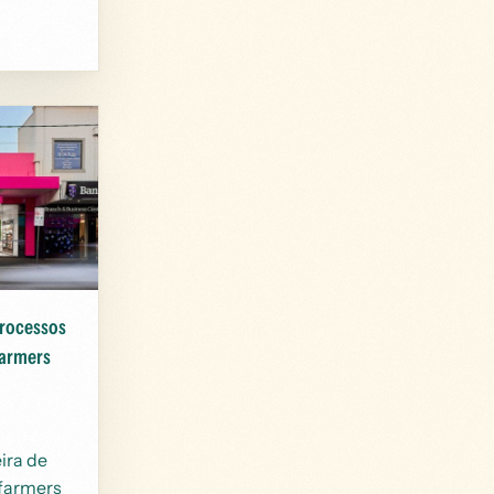
processos
farmers
ira de
farmers