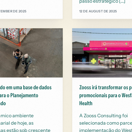
passo estratégico […]
TEMBER DE 2025
12 DE AUGUST DE 2025
ndo em uma base de dados
Zooss irá transformar os 
para o Planejamento
promocionais para o Wes
ado
Health
âmico ambiente
A Zooss Consulting foi
rial de hoje, as
selecionada como parce
as estão sob crescente
implementação do Wes