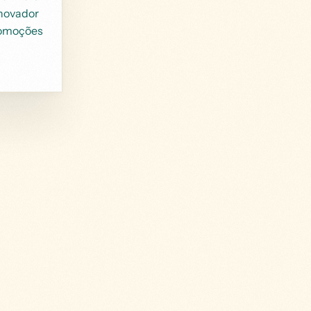
inovador
romoções