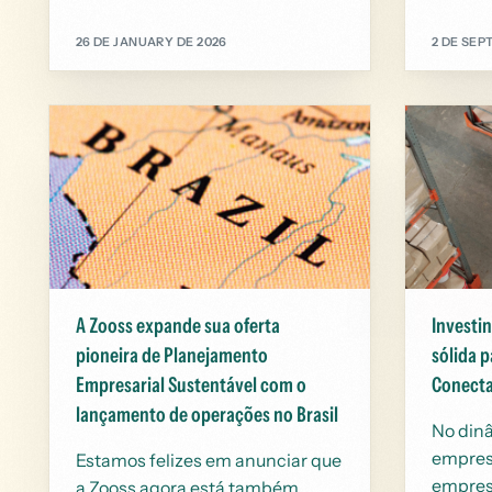
26 DE JANUARY DE 2026
2 DE SEP
A Zooss expande sua oferta
Investi
pioneira de Planejamento
sólida 
Empresarial Sustentável com o
Conect
lançamento de operações no Brasil
No din
empresa
Estamos felizes em anunciar que
empres
a Zooss agora está também